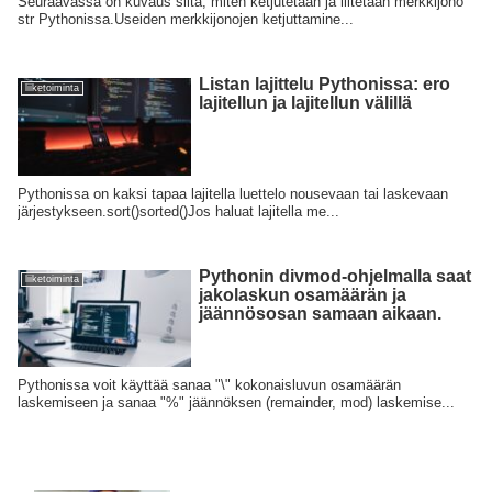
Seuraavassa on kuvaus siitä, miten ketjutetaan ja liitetään merkkijono
str Pythonissa.Useiden merkkijonojen ketjuttamine...
Listan lajittelu Pythonissa: ero
liiketoiminta
lajitellun ja lajitellun välillä
Pythonissa on kaksi tapaa lajitella luettelo nousevaan tai laskevaan
järjestykseen.sort()sorted()Jos haluat lajitella me...
Pythonin divmod-ohjelmalla saat
liiketoiminta
jakolaskun osamäärän ja
jäännösosan samaan aikaan.
Pythonissa voit käyttää sanaa "\" kokonaisluvun osamäärän
laskemiseen ja sanaa "%" jäännöksen (remainder, mod) laskemise...