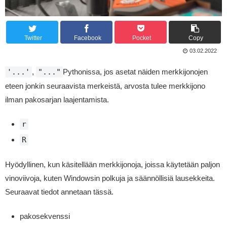
Twitter
Facebook
Pocket
Copy
03.02.2022
'...'
,
"..."
Pythonissa, jos asetat näiden merkkijonojen
eteen jonkin seuraavista merkeistä, arvosta tulee merkkijono
ilman pakosarjan laajentamista.
r
R
Hyödyllinen, kun käsitellään merkkijonoja, joissa käytetään paljon
vinoviivoja, kuten Windowsin polkuja ja säännöllisiä lausekkeita.
Seuraavat tiedot annetaan tässä.
pakosekvenssi