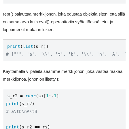
repr() palauttaa merkkijonon, joka edustaa objektia siten, että sillä
on sama arvo kuin eval()-operaattoriin syötettäessä, etu- ja
loppumerkit mukaan lukien.
print
(
list
# ["'", 'a', '\\', 't', 'b', '\\', 'n', 'A', '\
Käyttämällä viipaleita saamme merkkijonon, joka vastaa raakaa
merkkijonoa, johon on liitetty r.
s_r2 
=
repr
(s)[
1
:
-
1
print
# a\tb\nA\tB
print
(s_r2 
==