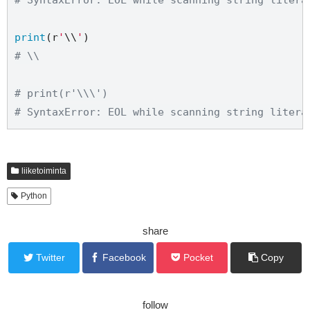
# SyntaxError: EOL while scanning string litera
print
(
r
'
\\
'
# \\
# print(r'\\\')
# SyntaxError: EOL while scanning string litera
liiketoiminta
Python
share
Twitter
Facebook
Pocket
Copy
follow