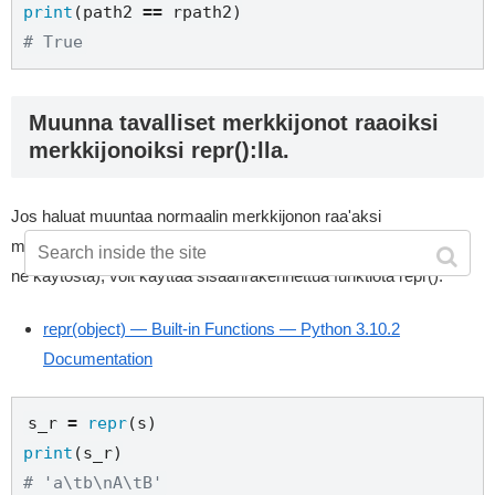
print
(path2 
==
# True
Muunna tavalliset merkkijonot raaoiksi
merkkijonoiksi repr():lla.
Jos haluat muuntaa normaalin merkkijonon raa'aksi
merkkijonoksi jättämällä pakosekvenssit huomiotta (poistamalla
ne käytöstä), voit käyttää sisäänrakennettua funktiota repr().
repr(object) — Built-in Functions — Python 3.10.2
Documentation
s_r 
=
repr
print
# 'a\tb\nA\tB'