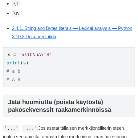
\t
\n
2.4.1. String and Bytes literals — Lexical analysis — Python
3.10.2 Documentation
s 
=
'a
\t
b
\n
A
\t
B'
print
# a b
# A B
Jätä huomiotta (poista käytöstä)
pakosekvenssit raakamerkinnöissä
'...'
,
"..."
Jos asetat tällaisen merkkijonoliiterin eteen
jonkin seuraavista, arvosta tulee merkkijono ilman pakosarjan