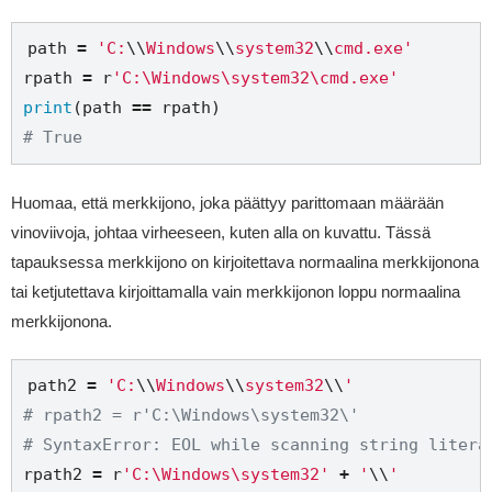
path 
=
'C:
\\
Windows
\\
system32
\\
cmd.exe'
rpath 
=
r
'C:\Windows\system32\cmd.exe'
print
(path 
==
# True
Huomaa, että merkkijono, joka päättyy parittomaan määrään
vinoviivoja, johtaa virheeseen, kuten alla on kuvattu. Tässä
tapauksessa merkkijono on kirjoitettava normaalina merkkijonona
tai ketjutettava kirjoittamalla vain merkkijonon loppu normaalina
merkkijonona.
path2 
=
'C:
\\
Windows
\\
system32
\\
'
# rpath2 = r'C:\Windows\system32\'
# SyntaxError: EOL while scanning string litera
rpath2 
=
r
'C:\Windows\system32'
+
'
\\
'