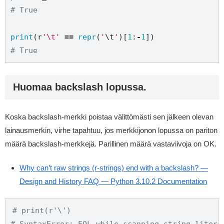
# True
print
(
r
'\t'
==
repr
(
'
\t
'
)[
1
:
-
1
# True
Huomaa backslash lopussa.
Koska backslash-merkki poistaa välittömästi sen jälkeen olevan
lainausmerkin, virhe tapahtuu, jos merkkijonon lopussa on pariton
määrä backslash-merkkejä. Parillinen määrä vastaviivoja on OK.
Why can’t raw strings (r-strings) end with a backslash? —
Design and History FAQ — Python 3.10.2 Documentation
# print(r'\')