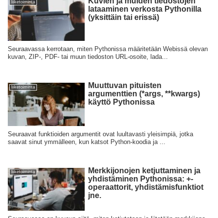
Kuvien ja muiden tiedostojen
liiketoiminta
lataaminen verkosta Pythonilla
(yksittäin tai erissä)
Seuraavassa kerrotaan, miten Pythonissa määritetään Webissä olevan
kuvan, ZIP-, PDF- tai muun tiedoston URL-osoite, lada...
Muuttuvan pituisten
liiketoiminta
argumenttien (*args, **kwargs)
käyttö Pythonissa
Seuraavat funktioiden argumentit ovat luultavasti yleisimpiä, jotka
saavat sinut ymmälleen, kun katsot Python-koodia ja ...
Merkkijonojen ketjuttaminen ja
liiketoiminta
yhdistäminen Pythonissa: +-
operaattorit, yhdistämisfunktiot
jne.