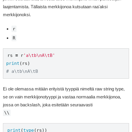
laajentamista. Tällaista merkkijonoa kutsutaan raa'aksi
merkkijonoksi.
r
R
rs 
=
r
'a\tb\nA\tB'
print
# a\tb\nA\tB
Ei ole olemassa mitään erityistä tyyppiä nimeltä raw string type,
se on vain merkkijonotyyppi ja vastaa normaalia merkkijonoa,
jossa on backslash, joka esitetään seuraavasti
\\
print
(
type