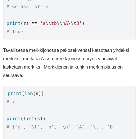
# <class 'str'>
print
(rs 
==
'a
\\
tb
\\
nA
\\
tB'
# True
Tavallisessa merkkijonossa pakosekvenssi katsotaan yhdeksi
merkiksi, mutta raa'assa merkkijonossa myös vinoviivat
lasketaan merkiksi. Merkkijonon ja kunkin merkin pituus on
seuraava.
print
(
len
# 7
print
(
list
# ['a', '\t', 'b', '\n', 'A', '\t', 'B']