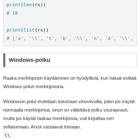
print
(
len
# 10
print
(
list
# ['a', '\\', 't', 'b', '\\', 'n', 'A', '\\', '
Windows-polku
Raaka merkkijonon käyttäminen on hyödyllistä, kun haluat esittää
Windows-polun merkkijonona.
Windowsin polut erotetaan toisistaan vinoviivoilla, joten jos käytät
normaalia merkkijonoa, sinun on vältettävä polku seuraavasti,
mutta jos käytät raakaa merkkijonoa, voit kirjoittaa sen
sellaisenaan. Arvot vastaavat toisiaan.
\\