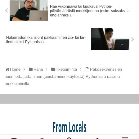
Hae viikonpäivä tai kuukausi Python-
päivämäärästä merkkijonona (esim. saksaksi tai
englanniksi).
Hakemiston (kansion) pakkaaminen zip- tai tar-
tiedostoksi Pythonissa
Home
Raha
liiketoiminta
Pakosekvenssien
huomiotta jättäminen (poistaminen käytöstä) Pythonissa raaoilla
merkkijonoilla