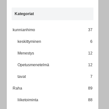
Kategoriat
kunnianhimo
37
keskittyminen
6
Menestys
12
Opetusmenetelmä
12
tavat
7
Raha
89
liiketoiminta
88