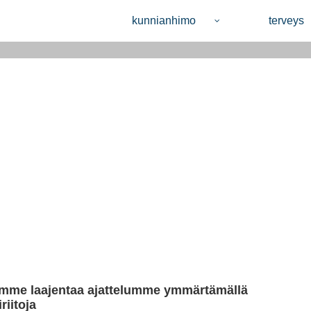
kunnianhimo
terveys
mme laajentaa ajattelumme ymmärtämällä
iriitoja