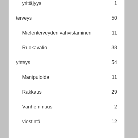
yrittäjyys
1
terveys
50
Mielenterveyden vahvistaminen
11
Ruokavalio
38
yhteys
54
Manipuloida
11
Rakkaus
29
Vanhemmuus
2
viestintä
12