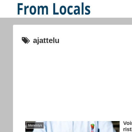
ajattelu
Voi
Menestys
rist