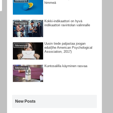
Menestys
himmeä
Kokki-indikaattori on hyvä
Menestys
indikaattori ravintolan valinnalle
Uusin tiede paljastaa joogan
Menestys
edut(the American Psychological
Association, 2017)
Kuntosalilla käyminen rasvaa
Menestys
New Posts