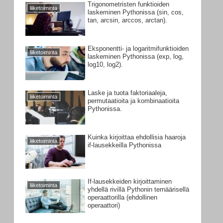
Trigonometristen funktioiden
liiketoiminta
laskeminen Pythonissa (sin, cos,
tan, arcsin, arccos, arctan).
Eksponentti- ja logaritmifunktioiden
liiketoiminta
laskeminen Pythonissa (exp, log,
log10, log2).
Laske ja tuota faktoriaaleja,
liiketoiminta
permutaatioita ja kombinaatioita
Pythonissa.
Kuinka kirjoittaa ehdollisia haaroja
liiketoiminta
if-lausekkeilla Pythonissa
If-lausekkeiden kirjoittaminen
liiketoiminta
yhdellä rivillä Pythonin ternäärisellä
operaattorilla (ehdollinen
operaattori)