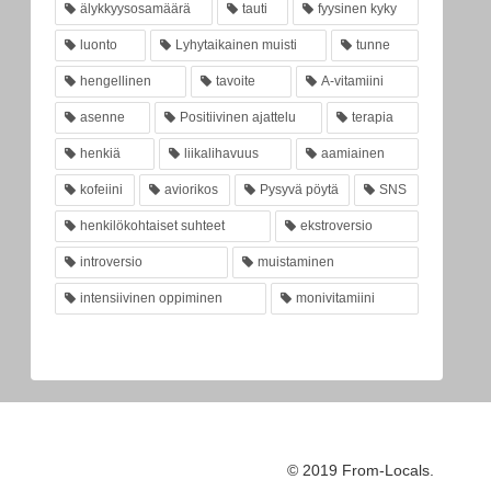
älykkyysosamäärä
tauti
fyysinen kyky
luonto
Lyhytaikainen muisti
tunne
hengellinen
tavoite
A-vitamiini
asenne
Positiivinen ajattelu
terapia
henkiä
liikalihavuus
aamiainen
kofeiini
aviorikos
Pysyvä pöytä
SNS
henkilökohtaiset suhteet
ekstroversio
introversio
muistaminen
intensiivinen oppiminen
monivitamiini
© 2019 From-Locals.