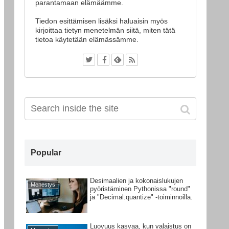
parantamaan elämäämme.
Tiedon esittämisen lisäksi haluaisin myös
kirjoittaa tietyn menetelmän siitä, miten tätä
tietoa käytetään elämässämme.
Popular
Desimaalien ja kokonaislukujen
Menestys
pyöristäminen Pythonissa "round"
ja "Decimal.quantize" -toiminnoilla.
Luovuus kasvaa, kun valaistus on