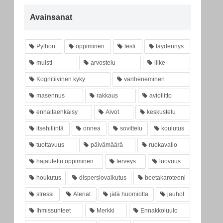
Avainsanat
Python
oppiminen
testi
täydennys
muisti
arvostelu
liike
Kognitiivinen kyky
vanheneminen
masennus
rakkaus
avioliitto
ennaltaehkäisy
Aivot
keskustelu
itsehillintä
onnea
sovittelu
koulutus
tuottavuus
päivämäärä
ruokavalio
hajautettu oppiminen
terveys
luovuus
houkutus
dispersiovaikutus
beetakaroteeni
stressi
Ateriat
jätä huomiotta
jauhot
Ihmissuhteet
Merkki
Ennakkoluulo